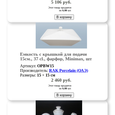
5 106
руб.
Этот товар продается
по
6.00
шт.
В корзину
Емкость с крышкой для подачи
15см., 37 cl., фарфор, Minimax, шт
Артикул:
OPBW15
Производитель:
RAK Porcelain (ОАЭ)
Размеры:
15
×
15
см
2 460
руб.
Этот товар продается
по
6.00
шт.
В корзину