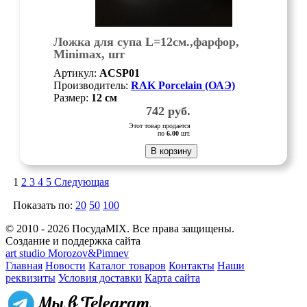
Ложка для супа L=12см.,фарфор,
Minimax, шт
Артикул:
ACSP01
Производитель:
RAK Porcelain (ОАЭ)
Размер:
12
см
742
руб.
Этот товар продается
по
6.00
шт.
В корзину
1
2
3
4
5
Следующая
Показать по:
20
50
100
© 2010 - 2026 ПосудаMIX. Все права защищены.
Создание и поддержка сайта
art studio Morozov&Pimnev
Главная
Новости
Каталог товаров
Контакты
Наши
реквизиты
Условия доставки
Карта сайта