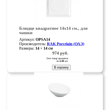
Блюдце квадратное 14x14 см., для
чашки
FDCU30,FDMU30,FDMU30M1,
Артикул:
OPSA14
фарфор, Minimax, шт
Производитель:
RAK Porcelain (ОАЭ)
Размеры:
14
×
14
см
974
руб.
Этот товар продается
по
6.00
шт.
В корзину