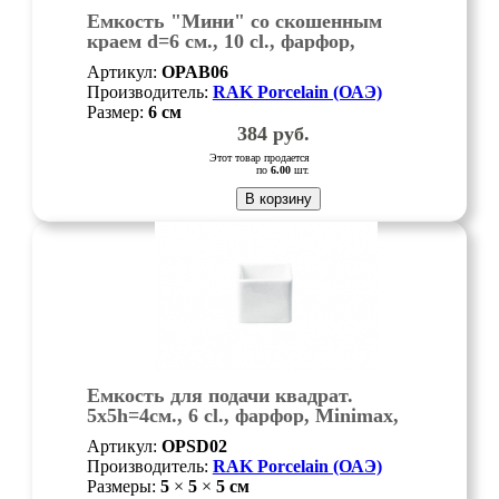
Емкость "Мини" со скошенным
краем d=6 см., 10 cl., фарфор,
Minimax, шт
Артикул:
OPAB06
Производитель:
RAK Porcelain (ОАЭ)
Размер:
6
см
384
руб.
Этот товар продается
по
6.00
шт.
В корзину
Емкость для подачи квадрат.
5х5h=4см., 6 cl., фарфор, Minimax,
шт
Артикул:
OPSD02
Производитель:
RAK Porcelain (ОАЭ)
Размеры:
5
×
5
×
5
см