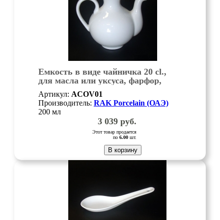
Емкость в виде чайничка 20 cl.,
для масла или уксуса, фарфор,
Minimax, шт
Артикул:
ACOV01
Производитель:
RAK Porcelain (ОАЭ)
200 мл
3 039
руб.
Этот товар продается
по
6.00
шт.
В корзину