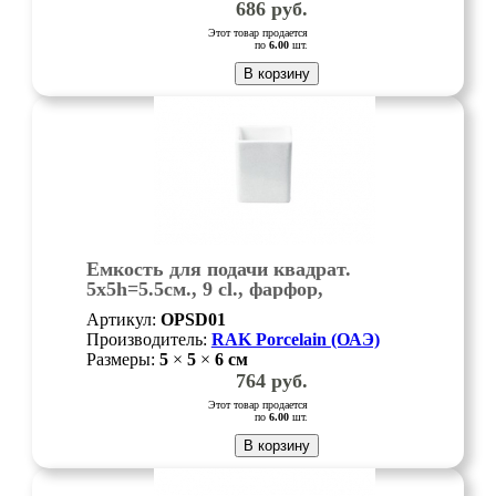
686
руб.
Этот товар продается
по
6.00
шт.
В корзину
Емкость для подачи квадрат.
5х5h=5.5см., 9 cl., фарфор,
Minimax, шт
Артикул:
OPSD01
Производитель:
RAK Porcelain (ОАЭ)
Размеры:
5
×
5
×
6
см
764
руб.
Этот товар продается
по
6.00
шт.
В корзину