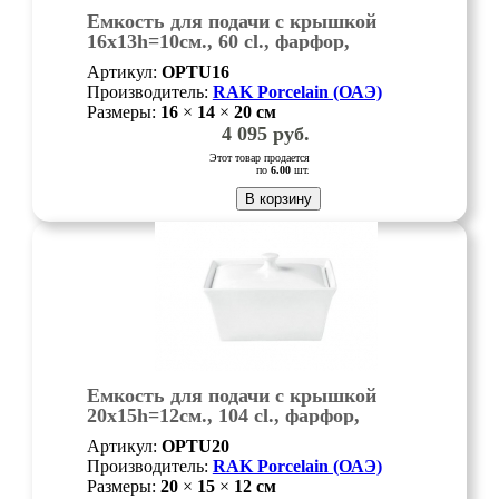
Емкость для подачи с крышкой
16х13h=10см., 60 cl., фарфор,
Minimax, шт
Артикул:
OPTU16
Производитель:
RAK Porcelain (ОАЭ)
Размеры:
16
×
14
×
20
см
4 095
руб.
Этот товар продается
по
6.00
шт.
В корзину
Емкость для подачи с крышкой
20х15h=12см., 104 cl., фарфор,
Minimax, шт
Артикул:
OPTU20
Производитель:
RAK Porcelain (ОАЭ)
Размеры:
20
×
15
×
12
см