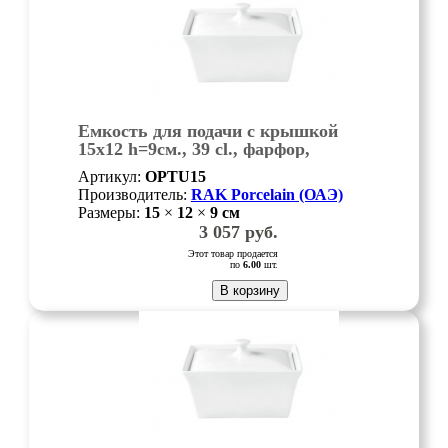
Емкость для подачи с крышкой
15х12 h=9см., 39 cl., фарфор,
Minimax, шт
Артикул:
OPTU15
Производитель:
RAK Porcelain (ОАЭ)
Размеры:
15
×
12
×
9
см
3 057
руб.
Этот товар продается
по
6.00
шт.
В корзину