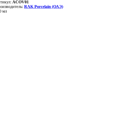
тикул:
ACOV01
оизводитель:
RAK Porcelain (ОАЭ)
0 мл