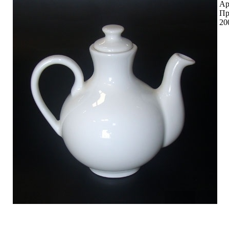
Ар
Пр
20