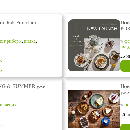
т Rak Porcelain!
Нов
PO
ые приборы
,
вилка
,
фа
посу
25 и
П
ING & SUMMER уже
Нов
уже 
коллеция
но
30 и
П