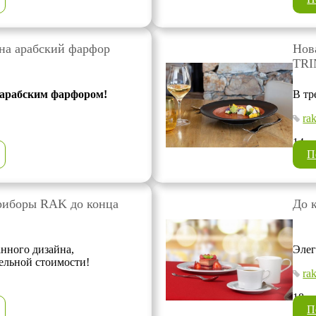
на арабский фарфор
Нов
TRI
 арабским фарфором!
В тр
ra
14 н
П
риборы RAK до конца
До 
нного дизайна,
Элег
тельной стоимости!
ra
18 о
П