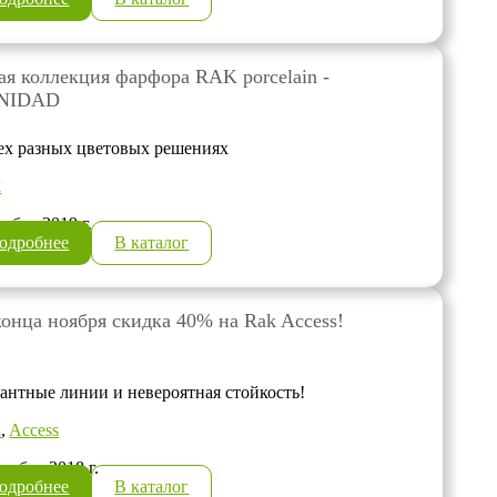
ая коллекция фарфора RAK porcelain -
NIDAD
ех разных цветовых решениях
k
оября 2019 г.
одробнее
В каталог
конца ноября скидка 40% на Rak Access!
антные линии и невероятная стойкость!
k
,
Access
ктября 2018 г.
одробнее
В каталог