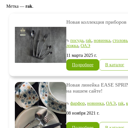
Метка —
rak
.
Новая коллекция приборов о
посуда
,
rak
,
новинка
,
столов
ложка
,
ОАЭ
11 марта 2025 г.
Подробнее
В каталог
Новая линейка EASE SPR
на нашем сайте!
фарфор
,
новинка
,
ОАЭ
,
rak
,
08 ноября 2021 г.
Подробнее
В каталог