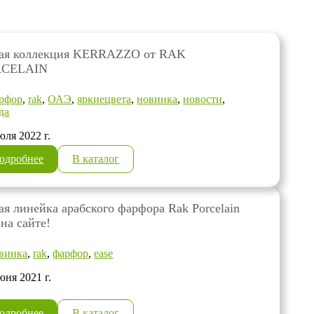
ая коллекция KERRAZZO от RAK
RCELAIN
рфор
,
rak
,
ОАЭ
,
яркиецвета
,
новинка
,
новости
,
да
юля 2022 г.
одробнее
В каталог
ая линейка арабского фарфора Rak Porcelain
на сайте!
винка
,
rak
,
фарфор
,
ease
юня 2021 г.
одробнее
В каталог