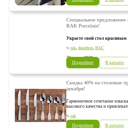
Специальное предложение 
RAK Porcelain!
Украсте свой стол красивым
rak
,
фарфор
,
ВАС
26 июня 2020 г.
Подробнее
В каталог
Скидка 40% на столовые п
декабря!
Гармоничное сочетание изыска
высокого качества и привлека
rak
Подробнее
В каталог
07 декабря 2018 г.