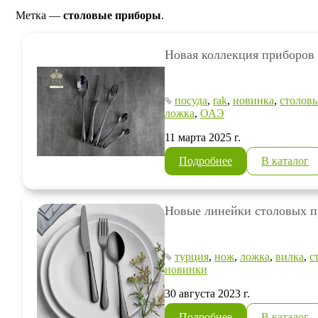
Метка —
столовые приборы
.
Новая коллекция приборов о
посуда
,
rak
,
новинка
,
столов
ложка
,
ОАЭ
11 марта 2025 г.
Подробнее
В каталог
Новые линейки столовых п
турция
,
нож
,
ложка
,
вилка
,
с
новинки
30 августа 2023 г.
Подробнее
В каталог