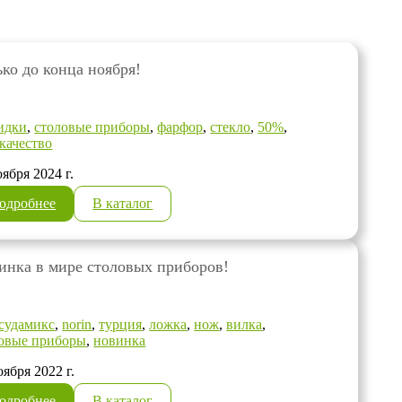
ько до конца ноября!
идки
,
столовые приборы
,
фарфор
,
стекло
,
50%
,
качество
оября 2024 г.
одробнее
В каталог
инка в мире столовых приборов!
судамикс
,
norin
,
турция
,
ложка
,
нож
,
вилка
,
овые приборы
,
новинка
оября 2022 г.
одробнее
В каталог