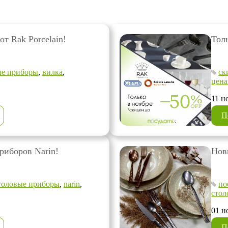
т Rak Porcelain!
Тол
ые приборы
,
вилка
,
ск
цена
11 н
П
риборов Narin!
Нов
толовые приборы
,
narin
,
по
стол
01 н
П