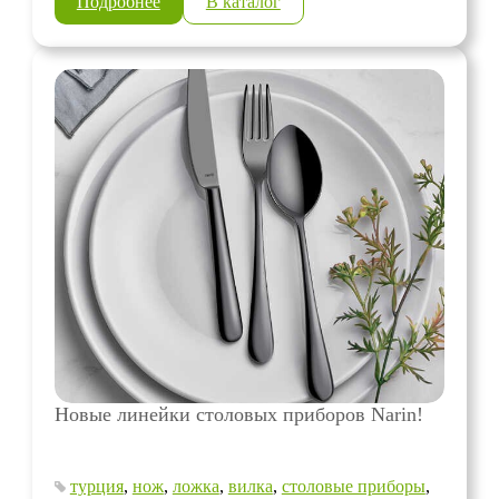
Подробнее
В каталог
Новые линейки столовых приборов Narin!
турция
,
нож
,
ложка
,
вилка
,
столовые приборы
,