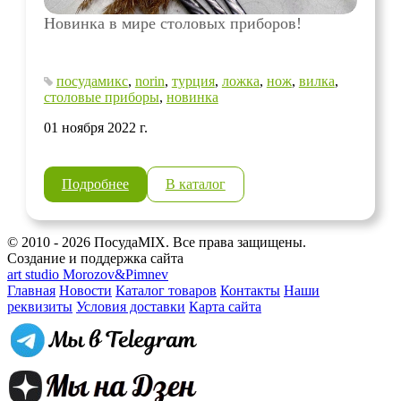
Новинка в мире столовых приборов!
посудамикс
,
norin
,
турция
,
ложка
,
нож
,
вилка
,
столовые приборы
,
новинка
01 ноября 2022 г.
Подробнее
В каталог
© 2010 - 2026 ПосудаMIX. Все права защищены.
Создание и поддержка сайта
art studio Morozov&Pimnev
Главная
Новости
Каталог товаров
Контакты
Наши
реквизиты
Условия доставки
Карта сайта