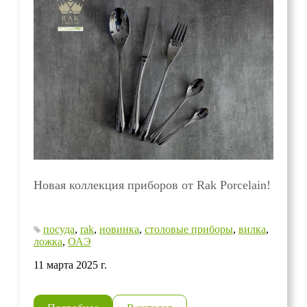
Новая коллекция приборов от Rak Porcelain!
посуда
,
rak
,
новинка
,
столовые приборы
,
вилка
,
ложка
,
ОАЭ
11 марта 2025 г.