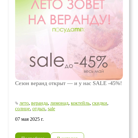
Сезон веранд открыт — и у нас SALE -45%!
лето
,
веранда
,
лимонад
,
коктейль
,
скидки
,
солнце
,
отдых
,
sale
07 мая 2025 г.