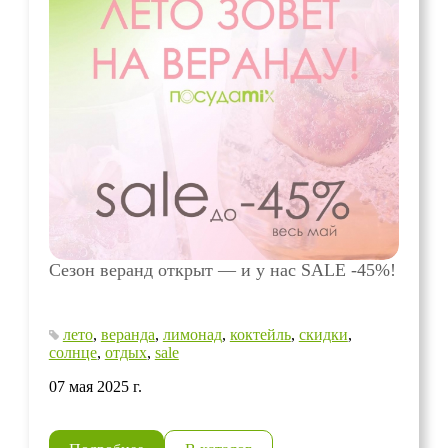
Сезон веранд открыт — и у нас SALE -45%!
лето
,
веранда
,
лимонад
,
коктейль
,
скидки
,
солнце
,
отдых
,
sale
07 мая 2025 г.