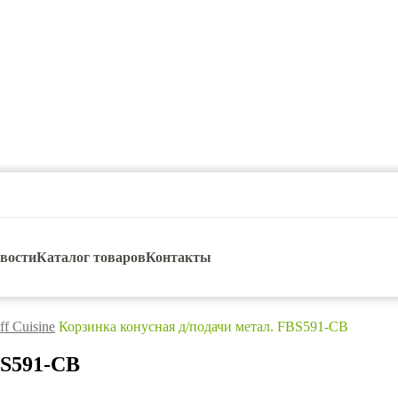
вости
Каталог товаров
Контакты
ff Cuisine
Корзинка конусная д/подачи метал. FBS591-CB
BS591-CB