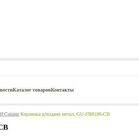
вости
Каталог товаров
Контакты
ff Cuisine
Корзинка д/подачи метал. GU-FB8106-CB
-CB