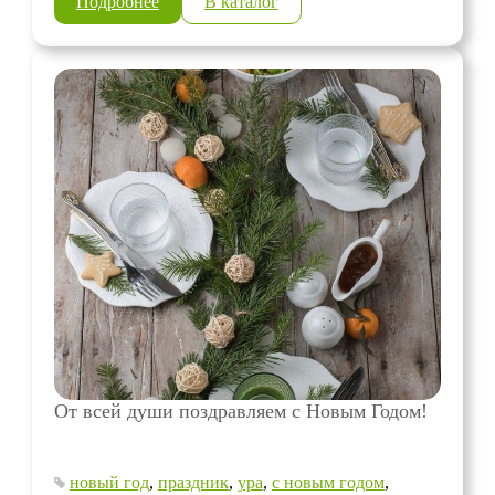
Подробнее
В каталог
От всей души поздравляем с Новым Годом!
новый год
,
праздник
,
ура
,
с новым годом
,