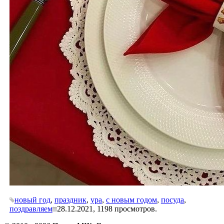
новый год
,
праздник
,
ура
,
с новым годом
,
посуда
,
поздравляем
28.12.2021,
1198
просмотров.