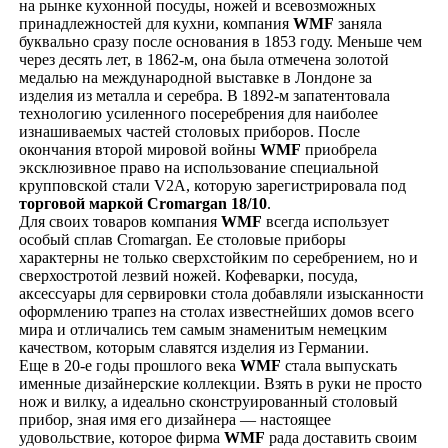
на рынке кухонной посуды, ножей и всевозможных
принадлежностей для кухни, компания
WMF
заняла
буквально сразу после основания в 1853 году. Меньше чем
через десять лет, в 1862-м, она была отмечена золотой
медалью на международной выставке в Лондоне за
изделия из металла и серебра. В 1892-м запатентовала
технологию усиленного посеребрения для наиболее
изнашиваемых частей столовых приборов. После
окончания второй мировой войны
WMF
приобрела
эксклюзивное право на использование специальной
крупповской стали V2A, которую зарегистрировала под
торговой маркой Cromargan 18/10
.
Для своих товаров компания
WMF
всегда использует
особый сплав Cromargan. Ее столовые приборы
характерны не только сверхстойким по серебрением, но и
сверхостротой лезвий ножей. Кофеварки, посуда,
аксессуары для сервировки стола добавляли изысканности
оформлению трапез на столах известнейших домов всего
мира и отличались тем самым знаменитым немецким
качеством, которым славятся изделия из Германии.
Еще в 20-е годы прошлого века
WMF
стала выпускать
именные дизайнерские коллекции. Взять в руки не просто
нож и вилку, а идеально сконструированный столовый
прибор, зная имя его дизайнера — настоящее
удовольствие, которое фирма
WMF
рада доставить своим