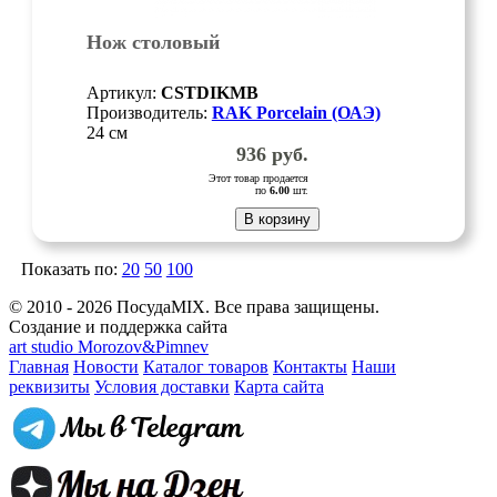
Нож столовый
Артикул:
CSTDIKMB
Производитель:
RAK Porcelain (ОАЭ)
24 см
936
руб.
Этот товар продается
по
6.00
шт.
В корзину
Показать по:
20
50
100
© 2010 - 2026 ПосудаMIX. Все права защищены.
Создание и поддержка сайта
art studio Morozov&Pimnev
Главная
Новости
Каталог товаров
Контакты
Наши
реквизиты
Условия доставки
Карта сайта