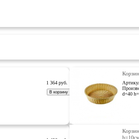
Корзин
1 364
руб.
Артику
Произв
В корзину
d=40 h=
Корзин
h=10см