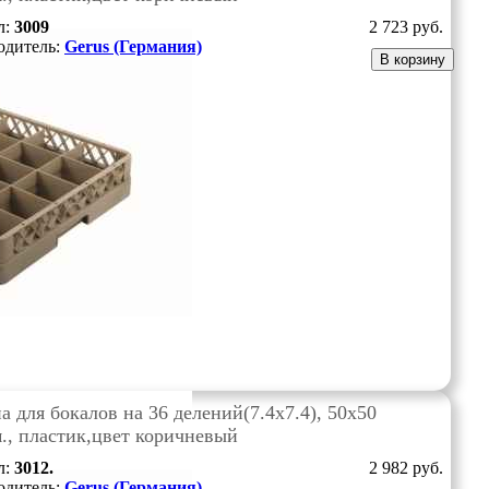
л:
3009
2 723
руб.
одитель:
Gerus (Германия)
В корзину
а для бокалов на 36 делений(7.4х7.4), 50х50
., пластик,цвет коричневый
л:
3012.
2 982
руб.
одитель:
Gerus (Германия)