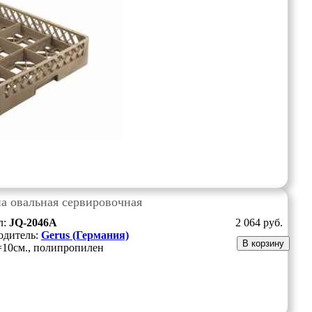
а овальная сервировочная
л:
JQ-2046A
2 064
руб.
одитель:
Gerus (Германия)
В корзину
=10см., полипропилен