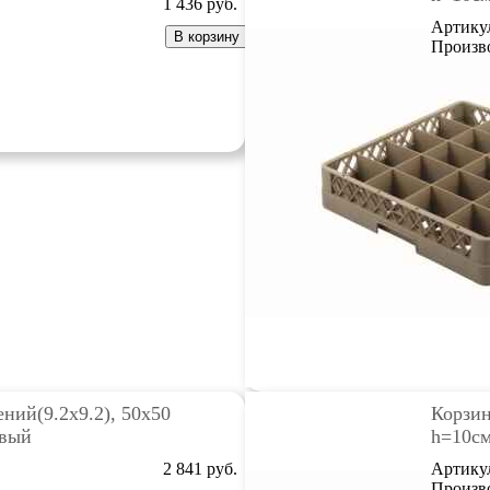
1 436
руб.
Артику
В корзину
Произв
ений(9.2х9.2), 50х50
Корзин
евый
h=10см
2 841
руб.
Артику
Произв