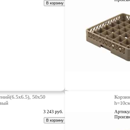
В корзину
ений(6.5х6.5), 50х50
Корзин
евый
h=10см
3 243
руб.
Артику
Произв
В корзину