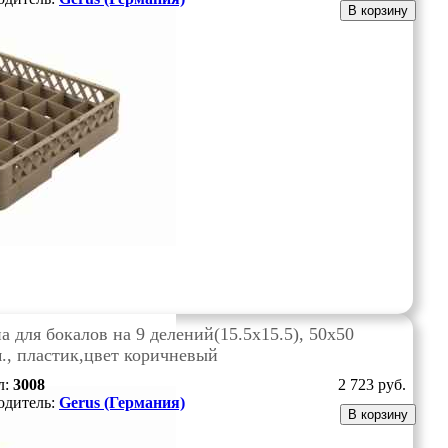
В корзину
а для бокалов на 9 делений(15.5х15.5), 50х50
., пластик,цвет коричневый
л:
3008
2 723
руб.
одитель:
Gerus (Германия)
В корзину