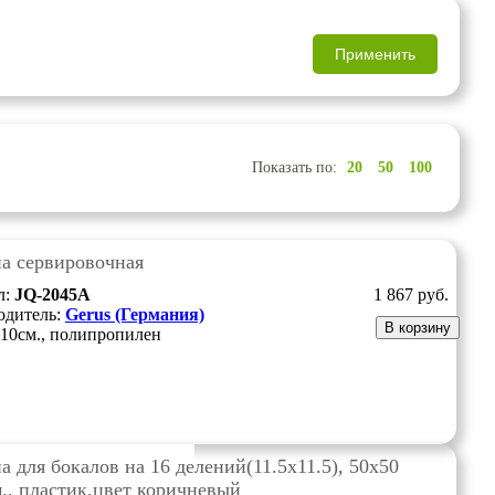
Показать по:
20
50
100
а сервировочная
л:
JQ-2045A
1 867
руб.
одитель:
Gerus (Германия)
В корзину
10см., полипропилен
а для бокалов на 16 делений(11.5х11.5), 50х50
., пластик,цвет коричневый