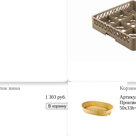
лок вина
Корзин
1 303
руб.
Артику
Произв
В корзину
50х33h