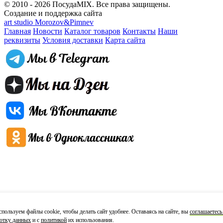
© 2010 - 2026 ПосудаMIX. Все права защищены.
Создание и поддержка сайта
art studio Morozov&Pimnev
Главная
Новости
Каталог товаров
Контакты
Наши
реквизиты
Условия доставки
Карта сайта
пользуем файлы cookie, чтобы делать сайт удобнее. Оставаясь на сайте, вы
соглашаетесь
отку данных
и с
политикой
их использования.