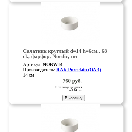
Салатник круглый d=14 h=6см., 68
cl., фарфор, Nordic, шт
Артикул:
NOBW14
Производитель:
RAK Porcelain (ОАЭ)
14 см
760
руб.
Этот товар продается
по
6.00
шт.
В корзину