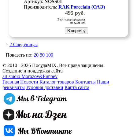
Артикул:
NOSS01
Производитель:
RAK Porcelain (ОАЭ)
495
руб.
Этот товар продается
по
6.00
шт.
В корзину
1
2
Следующая
Показать по:
20
50
100
© 2010 - 2026 ПосудаMIX. Все права защищены.
Создание и поддержка сайта
art studio Morozov&Pimnev
Главная
Новости
Каталог товаров
Контакты
Наши
реквизиты
Условия доставки
Карта сайта