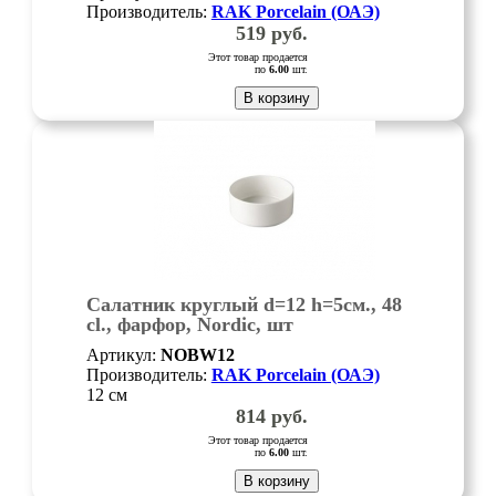
Производитель:
RAK Porcelain (ОАЭ)
519
руб.
Этот товар продается
по
6.00
шт.
В корзину
Салатник круглый d=12 h=5см., 48
cl., фарфор, Nordic, шт
Артикул:
NOBW12
Производитель:
RAK Porcelain (ОАЭ)
12 см
814
руб.
Этот товар продается
по
6.00
шт.
В корзину