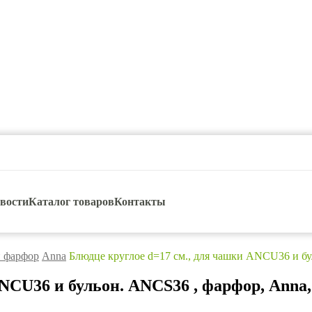
вости
Каталог товаров
Контакты
 фарфор
Anna
Блюдце круглое d=17 см., для чашки ANCU36 и бу
NCU36 и бульон. ANCS36 , фарфор, Anna