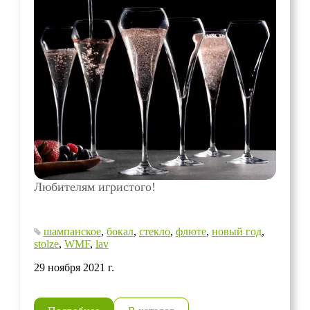
Любителям игристого!
шампанское
,
бокал
,
стекло
,
флюте
,
новый год
,
stolze
,
WMF
,
lav
29 ноября 2021 г.