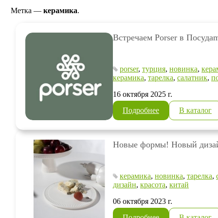
Метка —
керамика
.
Встречаем Porser в Посудаm
porser
,
турция
,
новинка
,
кера
керамика
,
тарелка
,
салатник
,
п
16 октября 2025 г.
Подробнее
В каталог
Новые формы! Новый дизай
керамика
,
новинка
,
тарелка
,
дизайн
,
красота
,
китай
06 октября 2023 г.
Подробнее
В каталог