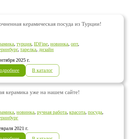
очненная керамическая посуда из Турции!
рамика
,
турция
,
IDFine
,
новинка
,
опт
,
еринбург
,
тарелка
,
дизайн
ентября 2025 г.
одробнее
В каталог
ая керамика уже на нашем сайте!
рамика
,
новинка
,
ручная работа
,
красота
,
посуда
,
еринбург
евраля 2021 г.
одробнее
В каталог