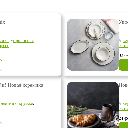
ix!
Упр
мика
,
упрочненая
ке
орсер
екат
02 с
П
н! Новая керамика!
Нов
салатник
,
кружка
,
ке
екат
24 ф
П