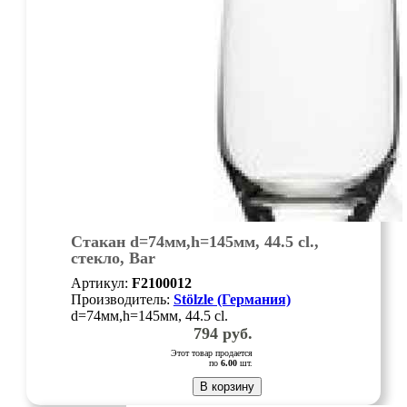
Стакан d=74мм,h=145мм, 44.5 cl.,
стекло, Bar
Артикул:
F2100012
Производитель:
Stölzle (Германия)
d=74мм,h=145мм, 44.5 cl.
794
руб.
Этот товар продается
по
6.00
шт.
В корзину