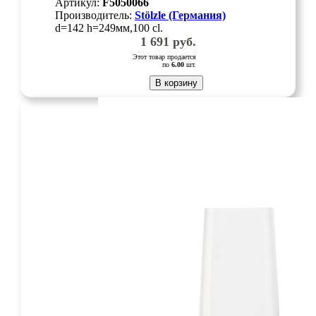
Артикул:
F5050066
Производитель:
Stölzle (Германия)
d=142 h=249мм,100 cl.
1 691
руб.
Этот товар продается
по
6.00
шт.
В корзину