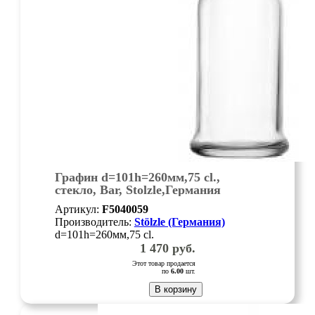
Графин d=101h=260мм,75 cl.,
стекло, Bar, Stolzle,Германия
Артикул:
F5040059
Производитель:
Stölzle (Германия)
d=101h=260мм,75 cl.
1 470
руб.
Этот товар продается
по
6.00
шт.
В корзину