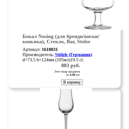
Бокал Nosing (для бренди/виски/
коньяка), Стекло, Bar, Stolze
Артикул:
1610031
Производитель:
Stölzle (Германия)
d=73.5 h=124мм (195мл)19.5 cl.
883
руб.
Этот товар продается
по
6.00
шт.
В корзину