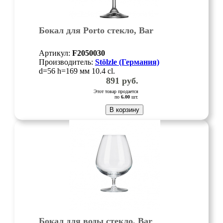
Бокал для Porto стекло, Bar
Артикул:
F2050030
Производитель:
Stölzle (Германия)
d=56 h=169 мм 10.4 cl.
891
руб.
Этот товар продается
по
6.00
шт.
В корзину
Бокал для воды стекло, Bar