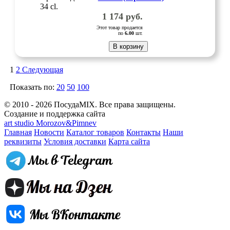
34 cl.
1 174
руб.
Этот товар продается
по
6.00
шт.
В корзину
1
2
Следующая
Показать по:
20
50
100
© 2010 - 2026 ПосудаMIX. Все права защищены.
Создание и поддержка сайта
art studio Morozov&Pimnev
Главная
Новости
Каталог товаров
Контакты
Наши
реквизиты
Условия доставки
Карта сайта