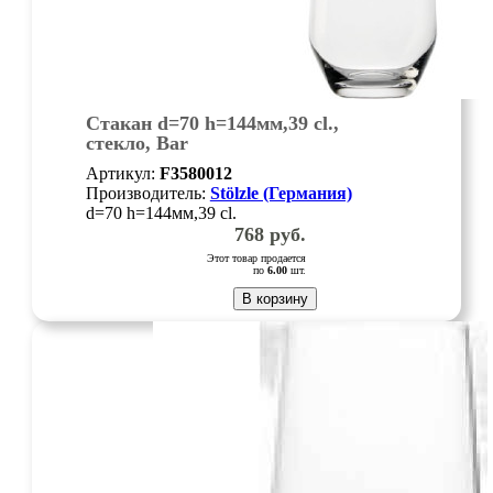
Стакан d=70 h=144мм,39 cl.,
стекло, Bar
Артикул:
F3580012
Производитель:
Stölzle (Германия)
d=70 h=144мм,39 cl.
768
руб.
Этот товар продается
по
6.00
шт.
В корзину