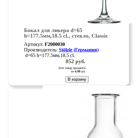
Бокал для ликера d=65
h=177.5мм,18.5 cl., стекло, Classic
Long-life
Артикул:
F2000030
Производитель:
Stölzle (Германия)
d=65 h=177.5мм,18.5 cl.
852
руб.
Этот товар продается
по
6.00
шт.
В корзину