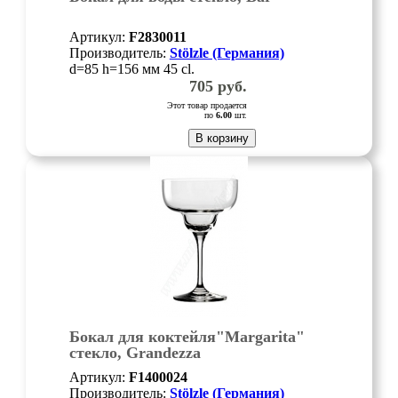
Артикул:
F2830011
Производитель:
Stölzle (Германия)
d=85 h=156 мм 45 cl.
705
руб.
Этот товар продается
по
6.00
шт.
В корзину
Бокал для коктейля"Margarita"
стекло, Grandezza
Артикул:
F1400024
Производитель:
Stölzle (Германия)