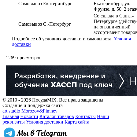
Самовывоз Екатеринбург
Екатеринбург, ул.
Фрунзе, д. 50, 2 эта
Со склада в Санкт-
Петербурге (действу
Самовывоз С.-Петербург
на ограниченный
ассортимент товаров
Подробнее об условиях доставки и самовывоза.
Условия
доставки
1269
просмотров.
© 2010 - 2026 ПосудаMIX. Все права защищены.
Создание и поддержка сайта
art studio Morozov&Pimnev
Главная
Новости
Каталог товаров
Контакты
Наши
реквизиты
Условия доставки
Карта сайта