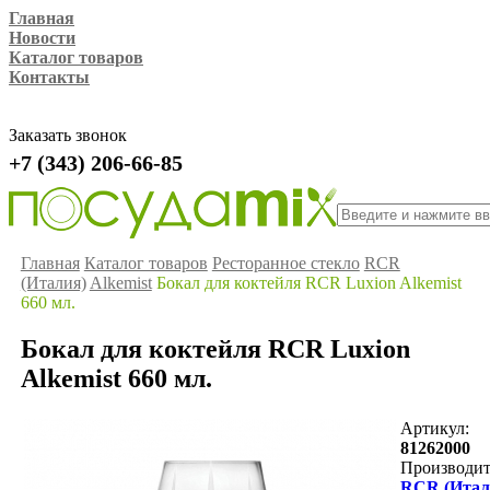
Главная
Новости
Каталог товаров
Контакты
Заказать звонок
+7 (343) 206-66-85
Главная
Каталог товаров
Ресторанное стекло
RCR
(Италия)
Alkemist
Бокал для коктейля RCR Luxion Alkemist
660 мл.
Бокал для коктейля RCR Luxion
Alkemist 660 мл.
Артикул:
81262000
Производит
RCR (Итал