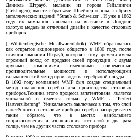
Даниэль Штрауб, мельник из города Гейзлинген
(Geislingen), вместе с братьями Швейцер основал фабрику
металлических изделий "Straub & Schweizer". И уже в 1862
году их компания завоевала на выставке в Лондоне
золотую медаль за отличный дизайн и качество столовых
приборов.
( Württembergische Metallwarenfabrik) WMF образовалась
как открытое акционерное общество в 1880 году, после
слияния компании Штрауб, которая к тому времени имела
огромный доход от продажи своей продукции, с двумя
другими компаниями, имеющими современные
производительные мощности и использующими
гальванический метод производства серебряной посуды.
В 1892 году компанией WMF был создан специальный
метод плавления серебра для производства столовых
приборов.Техника этого процесса запатентована, является
уникальной и имеется только у WMF - "Perfect
Hartversilberung". Уникальность заключаеся в том, что слой
нанесённого на столовые приборы серебра распределяется
таким образом, что в местах наибольшего
соприкосновения и изнашивания этот слой в два раза
толще, чем на других частях столового прибора.