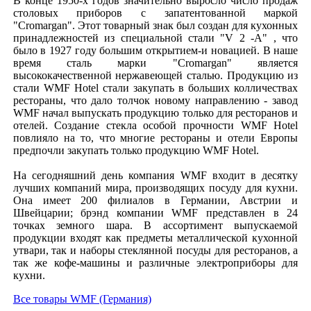
В конце 1950-х годов значительно выросло число продаж
столовых приборов с запатентованной маркой
"Cromargan". Этот товарный знак был создан для кухонных
принадлежностей из специальной стали "V 2 -A" , что
было в 1927 году большим открытием-и новацией. В наше
время сталь марки "Cromargan" является
высококачественной нержавеющей сталью. Продукцию из
стали WMF Hotel стали закупать в больших колличествах
рестораны, что дало толчок новому направлению - завод
WMF начал выпускать продукцию только для ресторанов и
отелей. Создание стекла особой прочности WMF Hotel
повлияло на то, что многие рестораны и отели Европы
предпочли закупать только продукцию WMF Hotel.
На сегодняшний день компания WMF входит в десятку
лучших компаний мира, производящих посуду для кухни.
Она имеет 200 филиалов в Германии, Австрии и
Швейцарии; брэнд компании WMF представлен в 24
точках земного шара. В ассортимент выпускаемой
продукции входят как предметы металлической кухонной
утвари, так и наборы стеклянной посуды для ресторанов, а
так же кофе-машины и различные электроприборы для
кухни.
Все товары WMF (Германия)