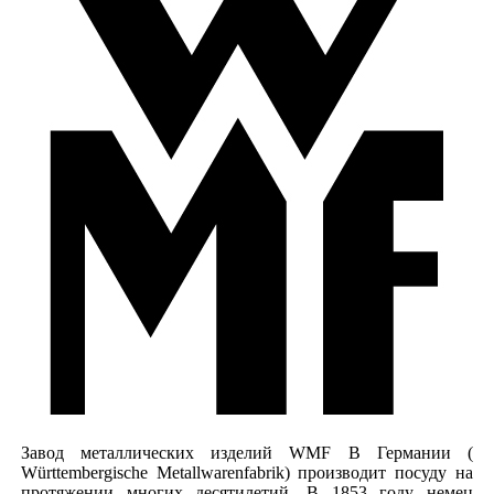
Завод металлических изделий WMF В Германии (
Württembergische Metallwarenfabrik) производит посуду на
протяжении многих десятилетий. В 1853 году немец