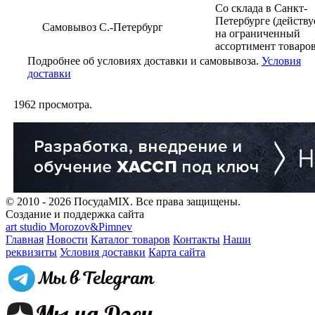
Со склада в Санкт-
Петербурге (действу
Самовывоз С.-Петербург
на ограниченный
ассортимент товаров
Подробнее об условиях доставки и самовывоза.
Условия
доставки
1962
просмотра.
© 2010 - 2026 ПосудаMIX. Все права защищены.
Создание и поддержка сайта
art studio Morozov&Pimnev
Главная
Новости
Каталог товаров
Контакты
Наши
реквизиты
Условия доставки
Карта сайта