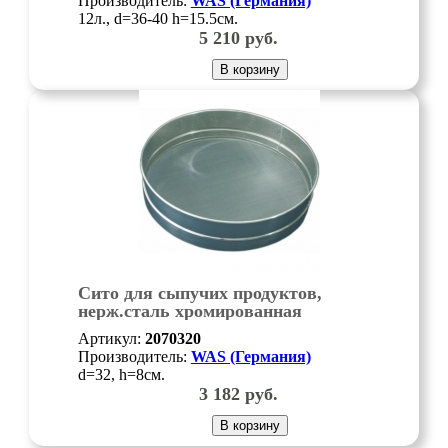
Производитель:
WAS (Германия)
12л., d=36-40 h=15.5см.
5 210
руб.
В корзину
Сито для сыпучих продуктов,
нерж.сталь хромированная
Артикул:
2070320
Производитель:
WAS (Германия)
d=32, h=8см.
3 182
руб.
В корзину