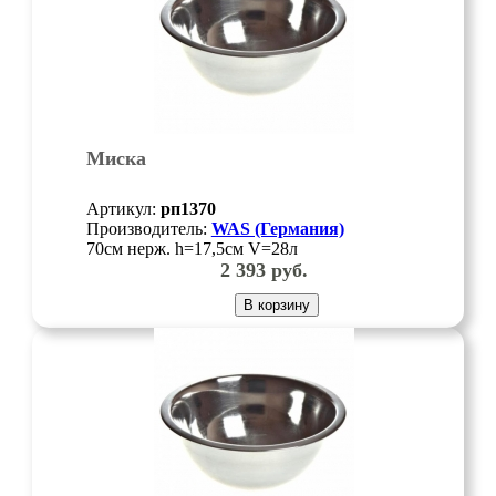
Миска
Артикул:
рп1370
Производитель:
WAS (Германия)
70см нерж. h=17,5см V=28л
2 393
руб.
В корзину