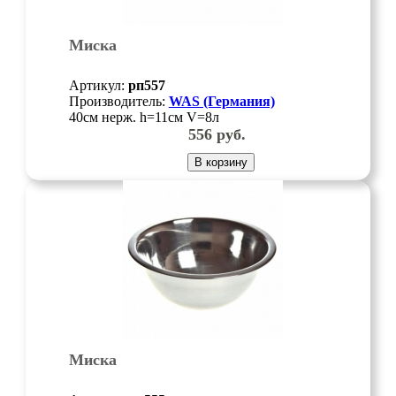
Миска
Артикул:
рп557
Производитель:
WAS (Германия)
40см нерж. h=11см V=8л
556
руб.
В корзину
Миска