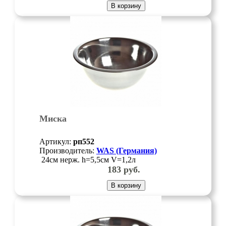
В корзину
Миска
Артикул:
рп552
Производитель:
WAS (Германия)
24см нерж. h=5,5см V=1,2л
183
руб.
В корзину