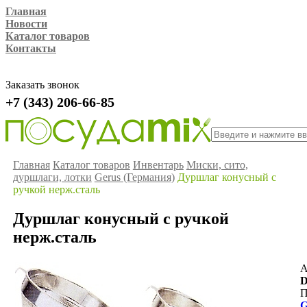
Главная
Новости
Каталог товаров
Контакты
Заказать звонок
+7 (343) 206-66-85
Главная
Каталог товаров
Инвентарь
Миски, сито,
дуршлаги, лотки
Gerus (Германия)
Дуршлаг конусный с
ручкой нерж.сталь
Дуршлаг конусный с ручкой
нерж.сталь
А
D
П
G