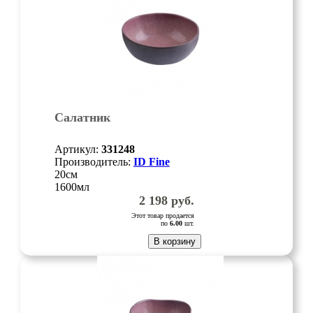
Салатник
Артикул:
331248
Производитель:
ID Fine
20см
1600мл
2 198
руб.
Этот товар продается
по
6.00
шт.
В корзину