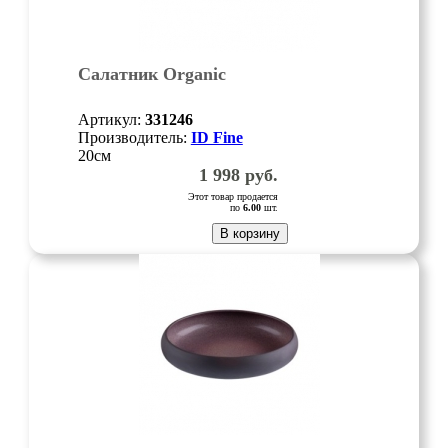
Салатник Organic
Артикул:
331246
Производитель:
ID Fine
20см
1 998
руб.
Этот товар продается
по
6.00
шт.
В корзину