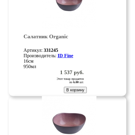
Салатник Organic
Артикул:
331245
Производитель:
ID Fine
16см
950мл
1 537
руб.
Этот товар продается
по
6.00
шт.
В корзину