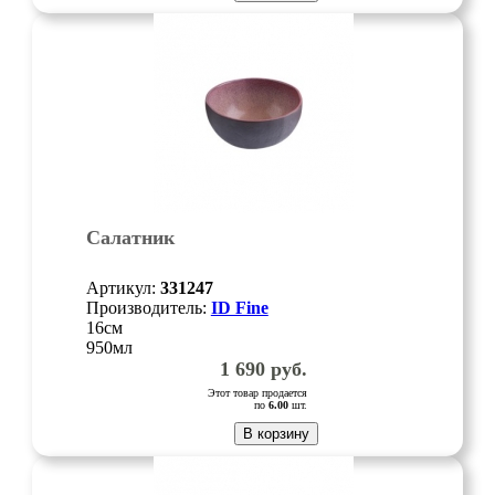
Салатник
Артикул:
331247
Производитель:
ID Fine
16см
950мл
1 690
руб.
Этот товар продается
по
6.00
шт.
В корзину