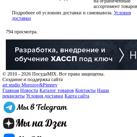
на ограниченный
ассортимент товаров
Подробнее об условиях доставки и самовывоза.
Условия
доставки
794
просмотра.
© 2010 - 2026 ПосудаMIX. Все права защищены.
Создание и поддержка сайта
art studio Morozov&Pimnev
Главная
Новости
Каталог товаров
Контакты
Наши
реквизиты
Условия доставки
Карта сайта