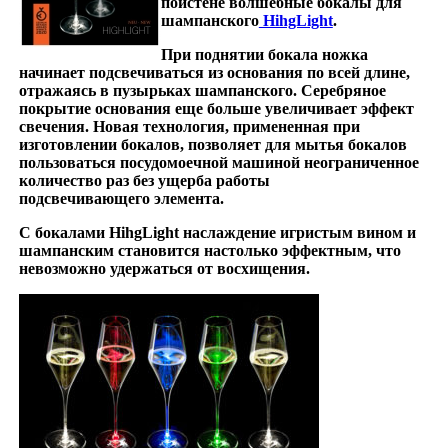
поистене волшебные бокалы для
шампанского
HihgLight
.
При поднятии бокала ножка
начинает подсвечиваться из основания по всей длине,
отражаясь
в пузырьках шампанского. Серебряное
покрытие основания еще больше
увеличивает эффект
свечения. Новая технология, примененная при
изготовлении
бокалов, позволяет для мытья бокалов
пользоваться посудомоечной
машиной неограниченное
количество раз без ущерба работы
подсвечивающего
элемента.
С бокалами HihgLight наслаждение игристым вином
и
шампанским становится настолько эффектным, что
невозможно удержаться от восхищения.